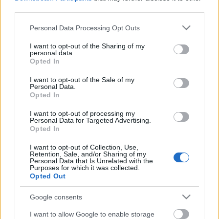
Sakk-mester
•
2015. április 10.
0
third parties.
Please note that this website/app uses one or more Google
Personal Data Processing Opt Outs
Vezesd és jegyezd le sötét nyerését.
services and may gather and store information including but
not limited to your visit or usage behaviour. You may click to
I want to opt-out of the Sharing of my
personal data.
Haladóknak - 4804, -
grant or deny consent to Google and its third-party tags to
Opted In
use your data for below specified purposes in below Google
Sakk-mester
•
2015. április 10.
0
consent section.
I want to opt-out of the Sale of my
Personal Data.
Opted In
Vezesd és jegyezd le világos nyerését.
I want to opt-out of processing my
Personal Data for Targeted Advertising.
Haladóknak - 4803, -
Opted In
Sakk-mester
•
2015. április 09.
0
I want to opt-out of Collection, Use,
Retention, Sale, and/or Sharing of my
Personal Data that Is Unrelated with the
Vezesd és jegyezd le világos nyerését.
Purposes for which it was collected.
Opted Out
Google consents
Sport - Merre tovább, Rapport? -
Magyar sakkzseni a szerelem
I want to allow Google to enable storage