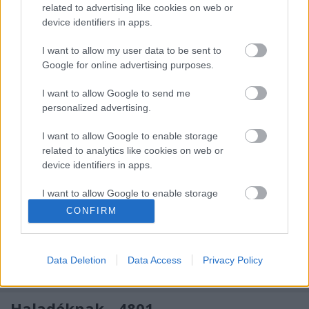
related to advertising like cookies on web or
hálójában
device identifiers in apps.
Sakk-mester
•
2015. április 09.
0
I want to allow my user data to be sent to
Google for online advertising purposes.
A cikk úgy mutatja be Ricsit, mint angyalok szülte,
nevelte, angyalok által pátyolgatott ördögfiókát.
I want to allow Google to send me
Mindenki jó és tökéletes (volt) körülötte, csak Ő, a
personalized advertising.
patyolatfehér angyali fényből a sötétbe kilépő, az
eltévelyedett. Az Őt körülvevők - nevelők, szakmai
I want to allow Google to enable storage
related to analytics like cookies on web or
stáb - a…
device identifiers in apps.
Haladóknak, mesterképzősöknek -
I want to allow Google to enable storage
4802, -
related to functionality of the website or app.
CONFIRM
Sakk-mester
•
2015. április 09.
0
I want to allow Google to enable storage
related to personalization.
Data Deletion
Data Access
Privacy Policy
Vezesd és jegyezd le világos nyerését.
I want to allow Google to enable storage
related to security, including authentication
Haladóknak - 4801, -
functionality and fraud prevention, and other