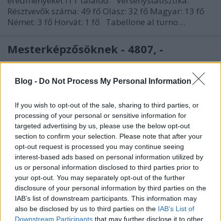
eredményeket ITT találod. Versenystatisztika:
Résztvevők száma: 49 fő Olasz: 32 fő Magyar: 13 fő
Német: 3 fő Horvát: 1 fő Tabellone al turno…
Mesterképzősöknek - 4807, -
Sakk-mester
•
2015. április 10.
0
Blog -
Do Not Process My Personal Information
Mire jutsz világossal? Jegyezd le a válaszod.
If you wish to opt-out of the sale, sharing to third parties, or
Mesterképzősöknek - 4806, -
processing of your personal or sensitive information for
targeted advertising by us, please use the below opt-out
Sakk-mester
•
2015. április 10.
0
section to confirm your selection. Please note that after your
opt-out request is processed you may continue seeing
interest-based ads based on personal information utilized by
A megszokott út mindig rövidebb? Mire jutsz
us or personal information disclosed to third parties prior to
világossal? Jegyezd le a válaszod.
your opt-out. You may separately opt-out of the further
disclosure of your personal information by third parties on the
Haladóknak, mesterképzősöknek -
IAB’s list of downstream participants. This information may
4805, -
also be disclosed by us to third parties on the
IAB’s List of
Downstream Participants
that may further disclose it to other